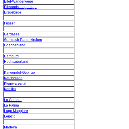
Eifel-Wanderwege
Elbsandsteingebirge
Erzgebirge
Füssen
Gardasee
Garmisch-Partenkirchen
Griechenland
Hamburg
Hochsauerland
Karwendel-Gebirge
Kaufbeuren
Kleinwalsertal
Korsika
La Gomera
La Palma
Lago Maggiore
Leipzig
Madeira