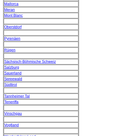
Mallorca
Meran
Mont Blanc
Oberstdorf
Pyrenäen
Rügen
Sächsisch-Böhmische Schweiz
Salzburg
Sauerland
Spreewald
Südtirol
Tannheimer Tal
Teneriffa
Vinschgau
Vogtland