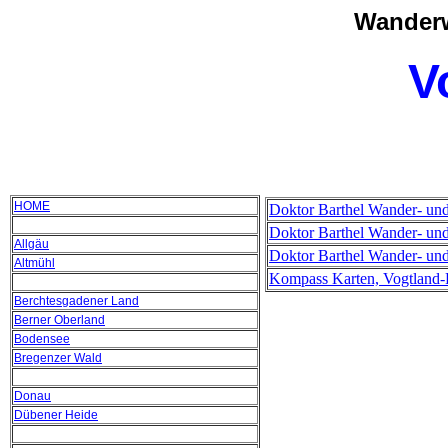
Wanderw
V
HOME
Doktor Barthel Wander- un
Doktor Barthel Wander- und
Allgäu
Doktor Barthel Wander- und
Altmühl
Kompass Karten, Vogtland-P
Berchtesgadener Land
Berner Oberland
Bodensee
Bregenzer Wald
Donau
Dübener Heide