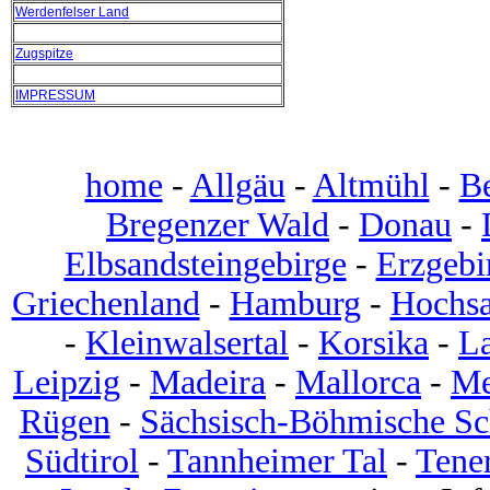
Werdenfelser Land
Zugspitze
IMPRESSUM
home
-
Allgäu
-
Altmühl
-
B
Bregenzer Wald
-
Donau
-
Elbsandsteingebirge
-
Erzgebi
Griechenland
-
Hamburg
-
Hochsa
-
Kleinwalsertal
-
Korsika
-
L
Leipzig
-
Madeira
-
Mallorca
-
Me
Rügen
-
Sächsisch-Böhmische S
Südtirol
-
Tannheimer Tal
-
Tener