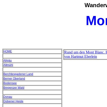
Wanderw
Mo
HOME
Rund um den Mont Blanc. R
von Hartmut Eberlein
Allgäu
Altmühl
Berchtesgadener Land
Berner Oberland
Bodensee
Bregenzer Wald
Donau
Dübener Heide