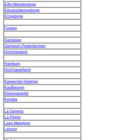
Eifel-Wanderwege
Elbsandsteingebirge
Erzgebirge
Füssen
Gardasee
Garmisch-Partenkirchen
Griechenland
Hamburg
Hochsauerland
Karwendel-Gebirge
Kaufbeuren
Kleinwalsertal
Korsika
La Gomera
La Palma
Lago Maggiore
Leipzig