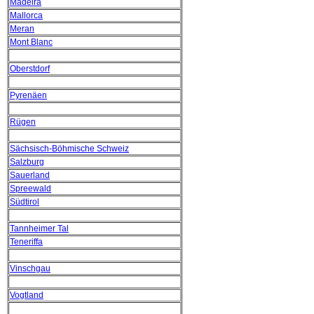
Madeira
Mallorca
Meran
Mont Blanc
Oberstdorf
Pyrenäen
Rügen
Sächsisch-Böhmische Schweiz
Salzburg
Sauerland
Spreewald
Südtirol
Tannheimer Tal
Teneriffa
Vinschgau
Vogtland